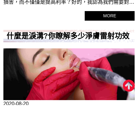
損害，而不僅僅是提高利率？好的，我認為我們需要對您
的信用額度和余額比率之間的關係有一個很好的了解。
MORE
一、餘額比率是根據您在給定月份支出的金額與債權人給
您的金額作為支出限額而確定的。餘額比率比例表上有五
什麼是淚溝?你瞭解多少淨膚雷射功效
個指示點，可幫助您了解自己的立場，以及是否對報告感
到不滿或吸引分數。
2020-08-20
人們經常會錯過一個事實，那就是乳暈雷射與芳香療法已
經存在了很長時間，許多古老的醫學文獻（埃及，希臘和
中文分別是其中的三個）都致力於這種古老的身體和器官