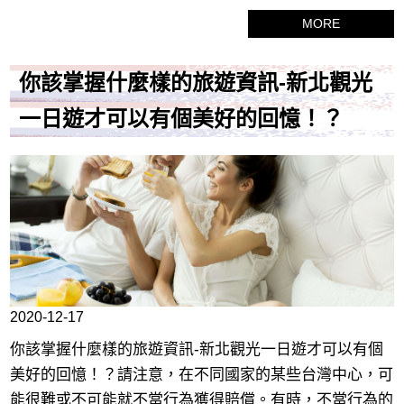
以做的第一件事就是尋找在桃園民宿工作的代理商。確保
MORE
他們具有適當的許可證，並且對工作非常了解。有時很難
避免欺詐，因此建議您首先進行一些研究。無論您是商務
你該掌握什麼樣的旅遊資訊-新北觀光
旅行還是休閒旅行，都沒關係，因為好的桃園民宿公司可
以為您安排包車旅遊。
一日遊才可以有個美好的回憶！？
2020-12-17
你該掌握什麼樣的旅遊資訊-新北觀光一日遊才可以有個
美好的回憶！？請注意，在不同國家的某些台灣中心，可
能很難或不可能就不當行為獲得賠償。有時，不當行為的