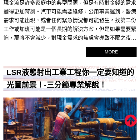
現金流是許多家庭中的典型問題。但是有時對金錢的需求
變得更加苛刻。汽車可能需要維修，公用事業遲到，醫療
需求可能出現，或者任何緊急情況都可能發生。找第二份
工作或加班可能是一個長期的解決方案，但是如果需要緊
迫，那將不會減少。對現金需求的焦慮會導致不眠之夜或
缺乏對白天活動的關注。因此，自然地，您開始想知道在
MORE
台中支票借錢可以獲取所需的現金。顯而易見的答案是獲
得貸款。那麼問題是：在哪裡？考慮這五種不同借貸方式
LSR液態射出工業工程你一定要知道的
中的一種或組合。
光圖前景！-三分鐘專業解說！