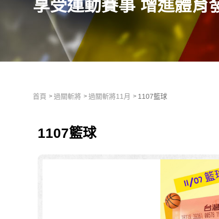
享受運動賽事 增進體育
首頁
過關斬將
過關斬將11月
1107籃球
1107籃球