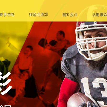
賽事焦點
經銷商資訊
關於投注
活動專
球
資格及報名作業
球
簽約、遞補
球
管理及銷售規定
球
查核及違規處理
球
附則及附件
彩
它
法令宣傳