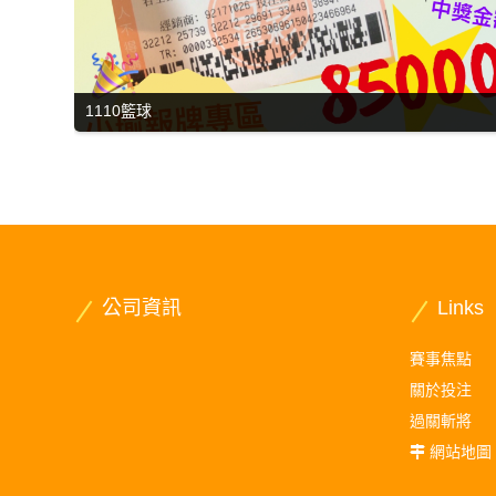
1110籃球
公司資訊
Links
賽事焦點
關於投注
過關斬將
網站地圖