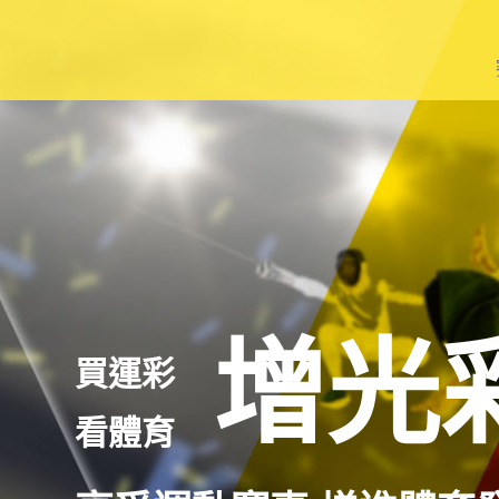
籃
棒
足
網
羽
增光
買運彩
其
看體育