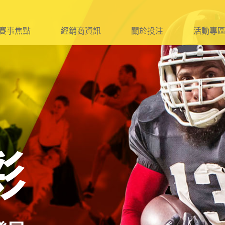
賽事焦點
經銷商資訊
關於投注
活動專
球
資格及報名作業
球
簽約、遞補
球
管理及銷售規定
球
查核及違規處理
球
附則及附件
彩
它
法令宣傳