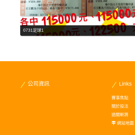
0731足球1
公司資訊
Links
賽事焦點
關於投注
過關斬將
網站地圖