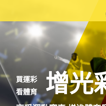
籃
棒
足
網
羽
增光
買運彩
其
看體育