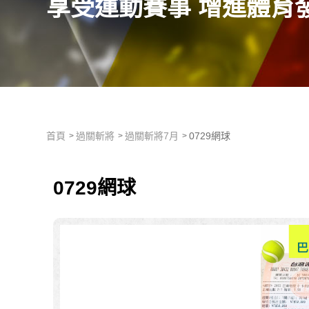
享受運動賽事 增進體育
首頁
過關斬將
過關斬將7月
0729網球
0729網球