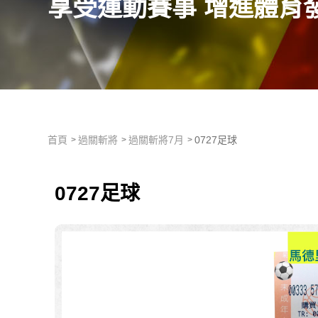
享受運動賽事 增進體育
首頁
過關斬將
過關斬將7月
0727足球
0727足球