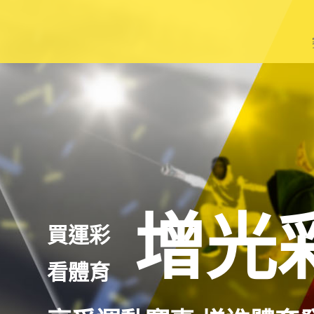
籃
棒
足
網
羽
增光
買運彩
其
看體育