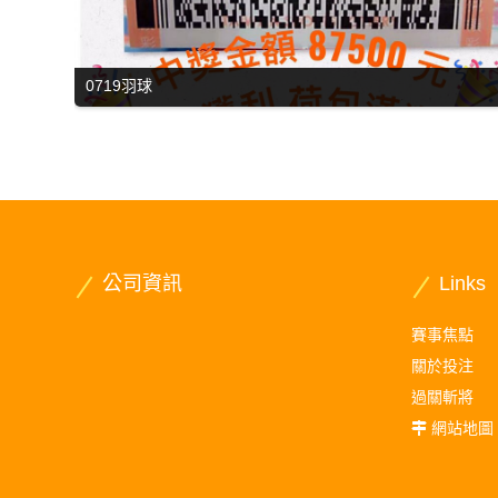
0719羽球
公司資訊
Links
賽事焦點
關於投注
過關斬將
網站地圖