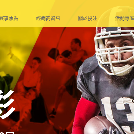
賽事焦點
經銷商資訊
關於投注
活動專
球
資格及報名作業
球
簽約、遞補
球
管理及銷售規定
球
查核及違規處理
球
附則及附件
彩
它
法令宣傳