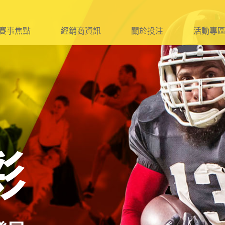
賽事焦點
經銷商資訊
關於投注
活動專
球
資格及報名作業
球
簽約、遞補
球
管理及銷售規定
球
查核及違規處理
球
附則及附件
彩
它
法令宣傳