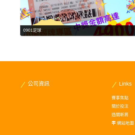
0901足球
公司資訊
Links
賽事焦點
關於投注
過關斬將
網站地圖