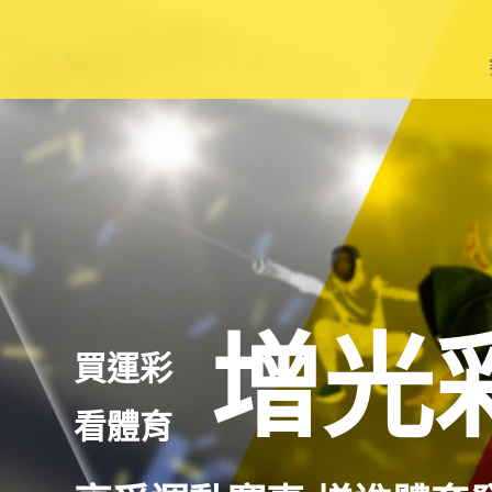
籃
棒
足
網
羽
增光
買運彩
其
看體育