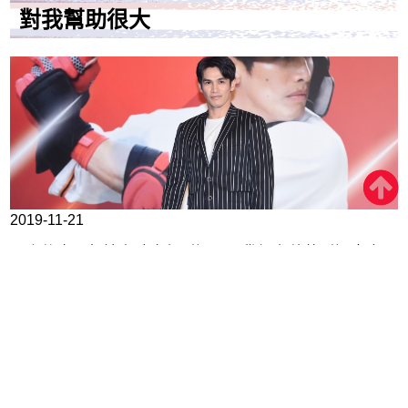
對我幫助很大
2019-11-21
巨人傳奇阿部慎之助今年引退，陽岱鋼在他的引退賽中，
拿阿部球棒上場，還使用阿部出場曲「September」向他
致敬，岱桑今天在返台記者會聊到兩人的關係。 陽岱鋼
今年以替補角色為主，度過不算如意的一年，傳奇球星阿
部慎之助也在旁邊觀察，每個建言都讓岱桑如獲至寶，
「阿部桑的每一句話都讓我印象深刻。」他說。
MORE