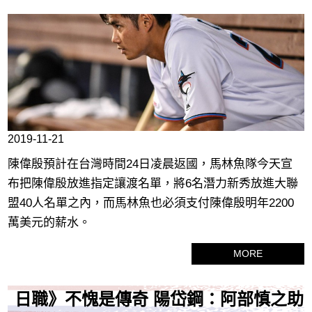
2019-11-21
陳偉殷預計在台灣時間24日凌晨返國，馬林魚隊今天宣
布把陳偉殷放進指定讓渡名單，將6名潛力新秀放進大聯
盟40人名單之內，而馬林魚也必須支付陳偉殷明年2200
萬美元的薪水。
MORE
日職》不愧是傳奇 陽岱鋼：阿部慎之助